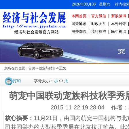
2026年08月08 星期六 站内搜
本网首页
官方微信
新浪微博
国策解读
时政关注
本刊时评
消费潮流
流行扫描
民生视点
经济与社会发展官方网站
您所在的位置：
首页
->
创业与财富
->
正文
打印
字号大小：
小
中
大
萌宠中国联动宠族科技秋季秀
2015-11-22 19:28:04 作
核心摘要：
11月21日，由国内萌宠中国机构与
司共同举办的大型秋季秀展在北京拉开帷幕。此