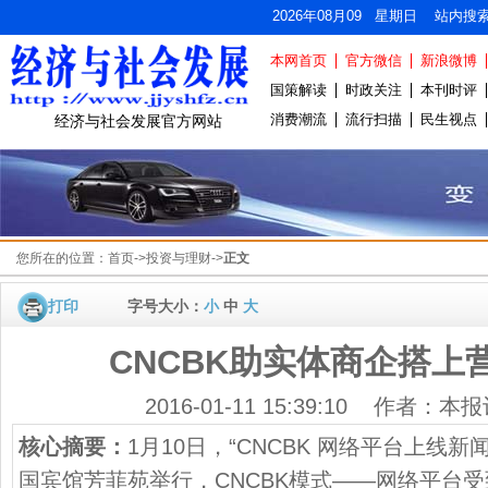
2026年08月09 星期日 站内搜
本网首页
官方微信
新浪微博
国策解读
时政关注
本刊时评
消费潮流
流行扫描
民生视点
经济与社会发展官方网站
您所在的位置：
首页
->
投资与理财
->
正文
打印
字号大小：
小
中
大
CNCBK助实体商企搭上
2016-01-11 15:39:10 作者：
核心摘要：
1月10日，“CNCBK 网络平台上线
国宾馆芳菲苑举行，CNCBK模式——网络平台