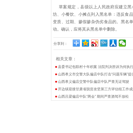
草案规定，县级以上人民政府应建立黑
坊、小餐饮、小摊点列入黑名单：违反食
变质、过期、掺假掺杂伪劣食品的。黑名单
动。确认，应将其从黑名单中删除。
分享到：
相关文章：
县委书记包联村十年积案 法院判决胜诉为何执
山西孝义市交警大队偏店中队打击“问题车辆”提
山西孝义偏店交警中队偏店中队严查无证驾驶
开边镇迎接甘肃省脱贫攻坚第三方评估组工作成
山西吕梁偏店中队“两会” 期间严查酒驾不放松