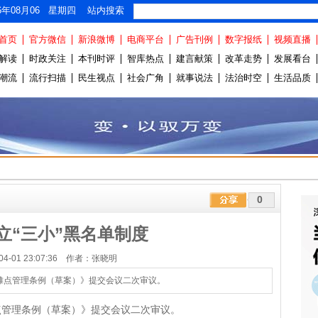
26年08月06 星期四 站内搜索
首页
官方微信
新浪微博
电商平台
广告刊例
数字报纸
视频直播
解读
时政关注
本刊时评
智库热点
建言献策
改革走势
发展看台
潮流
流行扫描
民生视点
社会广角
就事说法
法治时空
生活品质
0
立“三小”黑名单制度
-04-01 23:07:36 作者：张晓明
摊点管理条例（草案）》提交会议二次审议。
点管理条例（草案）》提交会议二次审议。