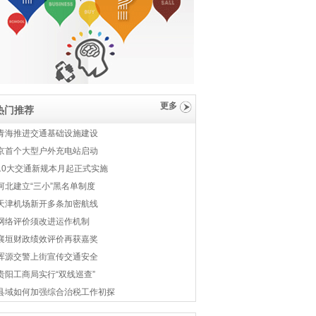
更多
热门推荐
青海推进交通基础设施建设
京首个大型户外充电站启动
10大交通新规本月起正式实施
河北建立“三小”黑名单制度
天津机场新开多条加密航线
网络评价须改进运作机制
襄垣财政绩效评价再获嘉奖
浑源交警上街宣传交通安全
贵阳工商局实行“双线巡查”
县域如何加强综合治税工作初探