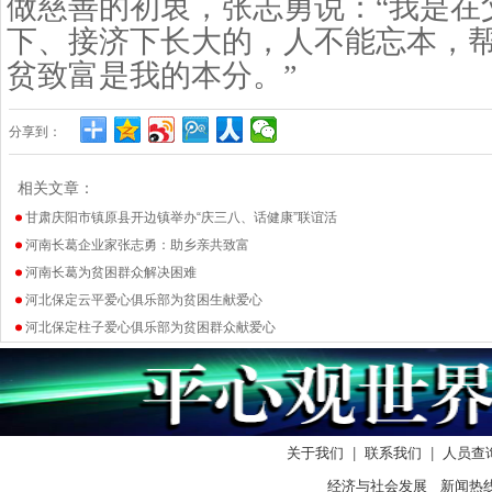
做慈善的初衷，张志勇说：
“我是
下、接济下长大的，人不能忘本，
贫致富是我的本分。”
分享到：
相关文章：
甘肃庆阳市镇原县开边镇举办“庆三八、话健康”联谊活
河南长葛企业家张志勇：助乡亲共致富
河南长葛为贫困群众解决困难
河北保定云平爱心俱乐部为贫困生献爱心
河北保定柱子爱心俱乐部为贫困群众献爱心
关于我们
|
联系我们
|
人员查
经济与社会发展 新闻热线： 