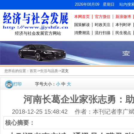
2026年08月09 星期日 站内搜
本网首页
官方微信
新浪微博
国策解读
时政关注
本刊时评
消费潮流
流行扫描
民生视点
经济与社会发展官方网站
您所在的位置：
首页
->
生活与品质
->
正文
打印
字号大小：
小
中
大
河南长葛企业家张志勇：
2018-12-25 15:48:42 作者：本刊记者
核心摘要：