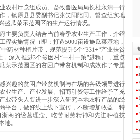
业农村厅党组成员、畜牧兽医局局长杜永清一行
作，
镇原县
县委副书记张笑阳陪同。督查组实地
兴盛瓜菜示范园区的生产运行情况。
府主要负责人结合当前春季农业生产工作，介绍
扶贫工程实施情况
（即：打造
5000亩设施瓜菜基地，
0亩中药材种植片带，规范提升5个“331+”产业扶贫
社，深入推进3个贫困村“一村一策”进程）
，重点
瓜菜示范园区的贫困户带贫机制和成效作了专题
感兴趣的贫困户带贫机制与在场的各级领导进行
农业生产、产业发展、招商引资等工作给予了充
产业带头人要进一步深入研究本地农特产品的经
商平台，做好线上线下宣传，不断增加收益。特
习浙商的经营理念、吃苦耐劳精神和先进种植技
本地。