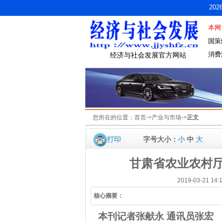
20
本网
国策
消费
经济与社会发展官方网站
您所在的位置：
首页
->
产业与市场
->
正文
打印
字号大小：
小
中
大
甘肃省农业农村
2019-03-21
核心摘要：
本刊记者
张献永
通讯员张宏