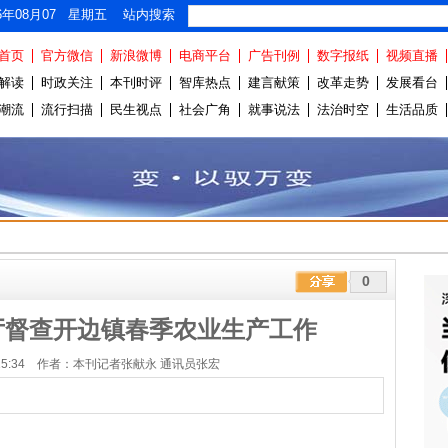
26年08月07 星期五 站内搜索
首页
官方微信
新浪微博
电商平台
广告刊例
数字报纸
视频直播
解读
时政关注
本刊时评
智库热点
建言献策
改革走势
发展看台
潮流
流行扫描
民生视点
社会广角
就事说法
法治时空
生活品质
0
厅督查开边镇春季农业生产工作
 14:15:34 作者：本刊记者张献永 通讯员张宏