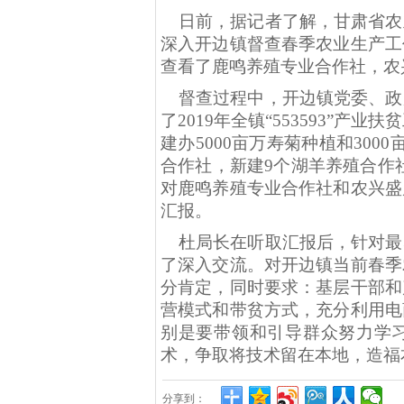
日
前
，据记者了解，
甘肃
省农
深入开边镇督查春季农业生产工
查看了鹿鸣养殖专业合作社，农
督查过程中，开边镇党委、政
了
2019年全镇“553593”产业
建办5000亩万寿菊种植和300
合作社，新建9个湖羊养殖合作
对鹿鸣养殖专业合作社和农兴盛
汇报。
杜局长在听取汇报后，针对最
了深入交流。对开边镇当前春季
分肯定，同时要求：基层干部和
营模式和带贫方式，充分利用电
别是要带领和引导群众努力学
术，争取将技术留在本地，造福
分享到：